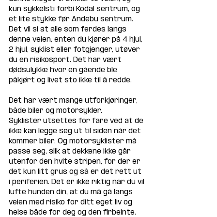
kun sykkelsti forbi Kodal sentrum, og 
et lite stykke før Andebu sentrum. 
Det vil si at alle som ferdes langs 
denne veien, enten du kjører på 4 hjul, 
2 hjul, syklist eller fotgjenger, utøver 
du en risikosport. Det har vært 
dødsulykke hvor en gående ble 
påkjørt og livet sto ikke til å redde. 
Det har vært mange utforkjøringer, 
både biler og motorsykler.
Syklister utsettes for fare ved at de 
ikke kan legge seg ut til siden når det 
kommer biler. Og motorsyklister må 
passe seg, slik at dekkene ikke går 
utenfor den hvite stripen, for der er 
det kun litt grus og så er det rett ut 
i periferien. Det er ikke riktig når du vil 
lufte hunden din, at du må gå langs 
veien med risiko for ditt eget liv og 
helse både for deg og den firbeinte. 