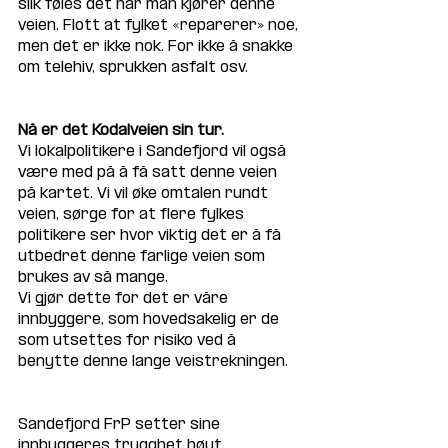
slik føles det når man kjører denne 
veien. Flott at fylket «reparerer» noe, 
men det er ikke nok. For ikke å snakke 
om telehiv, sprukken asfalt osv.
Nå er det Kodalveien sin tur.
Vi lokalpolitikere i Sandefjord vil også 
være med på å få satt denne veien 
på kartet. Vi vil øke omtalen rundt 
veien, sørge for at flere fylkes 
politikere ser hvor viktig det er å få 
utbedret denne farlige veien som 
brukes av så mange.
Vi gjør dette for det er våre 
innbyggere, som hovedsakelig er de 
som utsettes for risiko ved å 
benytte denne lange veistrekningen.
Sandefjord FrP setter sine 
innbyggeres trygghet høyt.