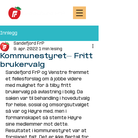
Innlegg
Sandefjord FrP
9. apr. 2022
1 min lesing
Kommunestyret- Fritt
brukervalg
Sandefjord FrP og Venstre fremmet 
et fellesforslag om å jobbe videre 
med mulighet for å tilby fritt 
brukervalg på avlastning i bolig. Da 
saken var til behandling i hovedutvalg 
for helse, sosial og omsorgsutvalget 
så var og Høyre med, men i 
formannskapet så stemte Høyre 
sine medlemmer mot dette. 
Resultatet i kommunestyret var at 
forslaget falt. Det er ikke flertall for 