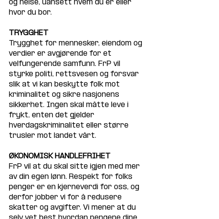
og helse, uansett hvem du er eller 
hvor du bor.
TRYGGHET
Trygghet for mennesker, eiendom og 
verdier er avgjørende for et 
velfungerende samfunn. FrP vil 
styrke politi, rettsvesen og forsvar 
slik at vi kan beskytte folk mot 
kriminalitet og sikre nasjonens 
sikkerhet. Ingen skal måtte leve i 
frykt, enten det gjelder 
hverdagskriminalitet eller større 
trusler mot landet vårt.
ØKONOMISK HANDLEFRIHET
FrP vil at du skal sitte igjen med mer 
av din egen lønn. Respekt for folks 
penger er en kjerneverdi for oss, og 
derfor jobber vi for å redusere 
skatter og avgifter. Vi mener at du 
selv vet best hvordan pengene dine 