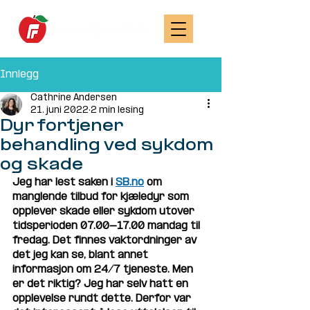
Innlegg
Cathrine Andersen
21. juni 2022
2 min lesing
Dyr fortjener
behandling ved sykdom
og skade
Jeg har lest saken i 
SB.no
 om 
manglende tilbud for kjæledyr som 
opplever skade eller sykdom utover 
tidsperioden 07.00-17.00 mandag til 
fredag. Det finnes vaktordninger av 
det jeg kan se, blant annet 
informasjon om 24/7 tjeneste. Men 
er det riktig? Jeg har selv hatt en 
opplevelse rundt dette. Derfor var 