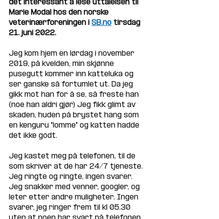
det interessant å lese uttalelsen til 
Marie Modal hos den norske 
veterinærforeningen i 
SB.no
 tirsdag 
21. juni 2022.
Jeg kom hjem en lørdag i november 
2019, på kvelden, min skjønne 
pusegutt kommer inn katteluka og 
ser ganske så fortumlet ut. Da jeg 
gikk mot han for å se, så freste han 
(noe han aldri gjør) Jeg fikk glimt av 
skaden, huden på brystet hang som 
en kenguru "lomme" og katten hadde 
det ikke godt. 
Jeg kastet meg på telefonen, til de 
som skriver at de har 24/7 tjeneste. 
Jeg ringte og ringte, ingen svarer. 
Jeg snakker med venner, googler, og 
leter etter andre muligheter. Ingen 
svarer, jeg ringer frem til kl 05.30 
uten at noen har svart på telefonen. 