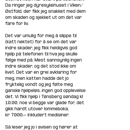
Da ringer jeg dyresykehuset i Viken/
Østfold, der fikk jeg snakket med dem 
om skaden og sjekket ut om det var 
fare for liv. 
Det var umulig for meg å slippe til 
(katt nektet) for å se om det var 
indre skader, jeg fikk heldigvis god 
hjelp på telefonen til hva jeg skulle 
følge med på. Mest sannsynlig ingen 
indre skader, og det stod ikke om 
livet. Det var en grei avklaring for 
meg, men katten hadde det jo 
fryktelig vondt og jeg følte meg 
ganske hjelpeløs, ingen god opplevelse 
det. Vi fikk hjelp i Tønsberg søndag kl 
10.00, noe vi begge var glade for, det 
gikk hardt utover lommeboka,
kr 7000,- inkludert medisiner.
Så leser jeg jo i avisen og hører at 