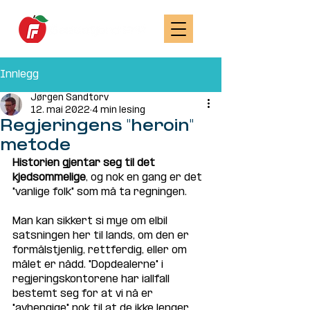
Innlegg
Jørgen Sandtorv
12. mai 2022
4 min lesing
Regjeringens "heroin"
metode
Historien gjentar seg til det 
kjedsommelige
, og nok en gang er det 
"vanlige folk" som må ta regningen. 
Man kan sikkert si mye om elbil 
satsningen her til lands, om den er 
formålstjenlig, rettferdig, eller om 
målet er nådd. "Dopdealerne" i 
regjeringskontorene har iallfall 
bestemt seg for at vi nå er 
"avhengige" nok til at de ikke lenger 