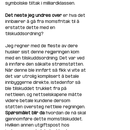
symbolske tiltak i milliardklassen. 
Det neste jeg undres over
 er hva det 
innbærer å gå fra momsfritak til å 
erstatte dette med en 
tilskuddsordning? 
Jeg regner med de fleste av dere 
husker sist denne regjeringen kom 
med en tilskuddsordning. Det var ved 
å innføre den såkalte strømstøtten. 
Når denne ble innført så fikk vi vite at 
det var utrolig komplisert å betale 
innbyggerne direkte, istedenfor så 
ble tilskuddet trukket fra på 
nettleien, og nettselskapene måtte 
videre betale kundene dersom 
støtten oversteg nettleie regningen. 
Spørsmålet blir da
 hvordan de nå skal 
gjennomføre dette momstilskuddet. 
Hvilken annen utgiftspost hos 