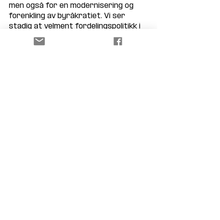
men også for en modernisering og 
forenkling av byråkratiet. Vi ser 
stadig at velment fordelingspolitikk i 
de fleste tilfeller ender opp med at 
"vanlig folk" sitter igjen med regningen 
og statens pengebinge eser ut. 
Utelukkende fordi dagens regjering er 
overbevist på at de vet mye bedre 
hvordan dine og mine penger skal 
benyttes. FrP mener tvert i mot at 
det er du og dine som vet best hva 
som er viktig for dere, det er det 
som er frihet. 
Friheten til å bestemme over eget liv. 