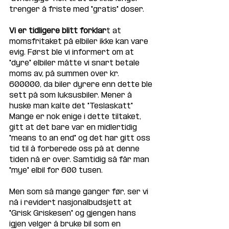
trenger å friste med "gratis" doser. 
Vi er tidligere blitt forklar
t at 
momsfritaket på elbiler ikke kan vare 
evig. Først ble vi informert om at 
"dyre" elbiler måtte vi snart betale 
moms av, på summen over kr. 
600000, da biler dyrere enn dette ble 
sett på som luksusbiler. Mener å 
huske man kalte det "Teslaskatt" 
Mange er nok enige i dette tiltaket, 
gitt at det bare var en midlertidig 
"means to an end" og det har gitt oss 
tid til å forberede oss på at denne 
tiden nå er over. Samtidig så får man 
"mye" elbil for 600 tusen.  
Men som så mange ganger før, ser vi 
nå i revidert nasjonalbudsjett at 
"Grisk Griskesen" og gjengen hans 
igjen velger å bruke bil som en 