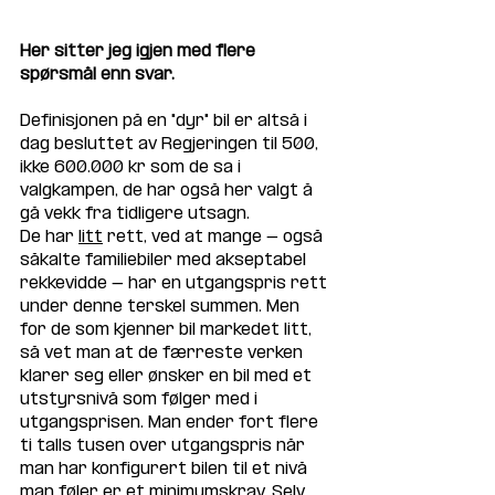
Her sitter jeg igjen med flere 
spørsmål enn svar. 
Definisjonen på en "dyr" bil er altså i 
dag besluttet av Regjeringen til 500, 
ikke 600.000 kr som de sa i 
valgkampen, de har også her valgt å 
gå vekk fra tidligere utsagn. 
De har 
litt
 rett, ved at mange - også 
såkalte familiebiler med akseptabel 
rekkevidde - har en utgangspris rett 
under denne terskel summen. Men 
for de som kjenner bil markedet litt, 
så vet man at de færreste verken 
klarer seg eller ønsker en bil med et 
utstyrsnivå som følger med i 
utgangsprisen. Man ender fort flere 
ti talls tusen over utgangspris når 
man har konfigurert bilen til et nivå 
man føler er et minimumskrav. Selv 