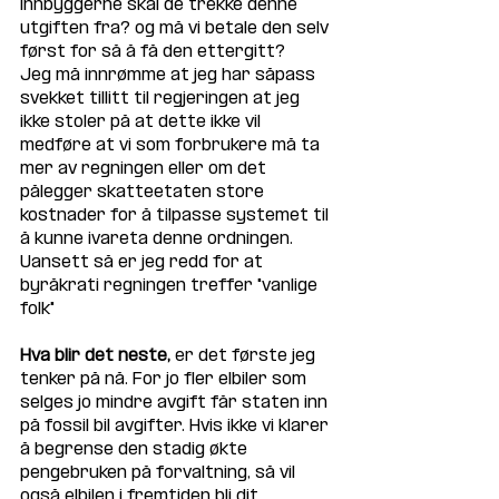
innbyggerne skal de trekke denne 
utgiften fra? og må vi betale den selv 
først for så å få den ettergitt? 
Jeg må innrømme at jeg har såpass 
svekket tillitt til regjeringen at jeg 
ikke stoler på at dette ikke vil 
medføre at vi som forbrukere må ta 
mer av regningen eller om det 
pålegger skatteetaten store 
kostnader for å tilpasse systemet til 
å kunne ivareta denne ordningen. 
Uansett så er jeg redd for at 
byråkrati regningen treffer "vanlige 
folk" 
Hva blir det neste,
 er det første jeg 
tenker på nå. For jo fler elbiler som 
selges jo mindre avgift får staten inn 
på fossil bil avgifter. Hvis ikke vi klarer 
å begrense den stadig økte 
pengebruken på forvaltning, så vil 
også elbilen i fremtiden bli dit 