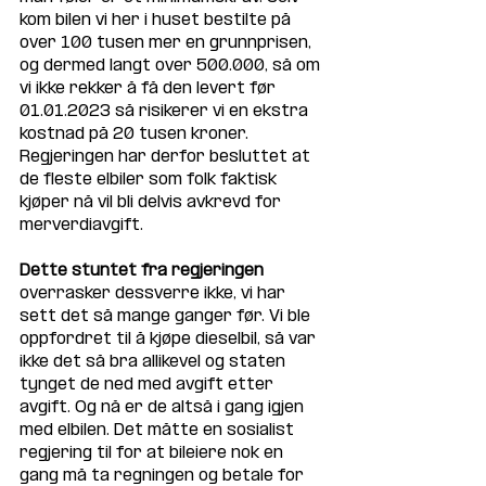
kom bilen vi her i huset bestilte på 
over 100 tusen mer en grunnprisen, 
og dermed langt over 500.000, så om 
vi ikke rekker å få den levert før 
01.01.2023 så risikerer vi en ekstra 
kostnad på 20 tusen kroner. 
Regjeringen har derfor besluttet at 
de fleste elbiler som folk faktisk 
kjøper nå vil bli delvis avkrevd for 
merverdiavgift. 
Dette stuntet fra regjeringen
overrasker dessverre ikke, vi har 
sett det så mange ganger før. Vi ble 
oppfordret til å kjøpe dieselbil, så var 
ikke det så bra allikevel og staten 
tynget de ned med avgift etter 
avgift. Og nå er de altså i gang igjen 
med elbilen. Det måtte en sosialist 
regjering til for at bileiere nok en 
gang må ta regningen og betale for 