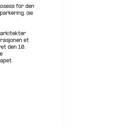
rosess for den 
arkering. (se 
arkitekter 
trasjonen et 
et den 10. 
e 
apet.