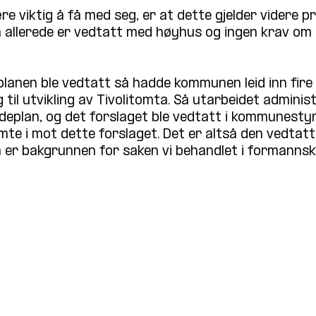
e viktig å få med seg, er at dette gjelder videre p
llerede er vedtatt med høyhus og ingen krav om p
anen ble vedtatt så hadde kommunen leid inn fire 
til utvikling av Tivolitomta. Så utarbeidet adminis
ådeplan, og det forslaget ble vedtatt i kommunestyr
mte i mot dette forslaget. Det er altså den vedtatt
er bakgrunnen for saken vi behandlet i formannsk