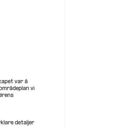
kapet var å 
områdeplan vi 
ørens 
klare detaljer 