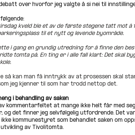
ebatt over hvorfor jeg valgte å si nei til innstilling
 følgende: 
rsdag kveld ble et av de første stegene tatt mot å 
parkeringsplass til et nytt og levende byområde. 
tte i gang en grundig utredning for å finne den bes
te tomta på. En ting er i alle fall klart: Det skal b
kole. 
e så kan man få inntrykk av at prosessen skal star
som jeg kjenner til som har trodd nettop det.
eng i behandling av saken
av kommentarfeltet at mange ikke helt får med seg
og det finner jeg selvfølgelig utfordrende. Det var
ikke kommunestyret som behandlet saken om opps
utvikling av Tivolitomta. 