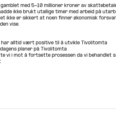
gamblet med 5-10 millioner kroner av skattebetale
adde ikke brukt utallige timer med arbeid på utarbe
t ikke er sikkert at noen finner økonomisk forsvarl
iden vise.
har alltid vært positive til å utvikle Tivolitomta
 dagens planer på Tivolitomta
e vi i mot å fortsette prosessen da vi behandlet s
t