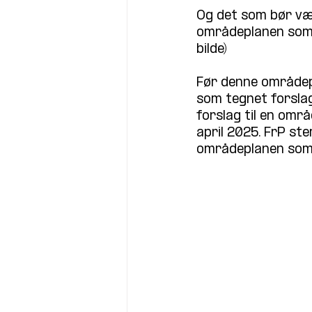
Og det som bør vær
områdeplanen som a
bilde)
Før denne områdepl
som tegnet forslag 
forslag til en omr
april 2025. FrP ste
områdeplanen som 