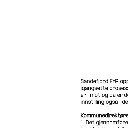
Sandefjord FrP opp
igangsette prosess
er i mot og da er 
innstilling også i d
Kommunedirektørens
1. Det gjennomføre