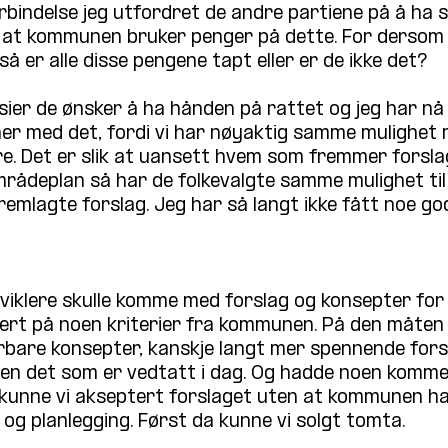
rbindelse jeg utfordret de andre partiene på å ha s
d at kommunen bruker penger på dette. For dersom i
 så er alle disse pengene tapt eller er de ikke det?
sier de ønsker å ha hånden på rattet og jeg har nå 
r med det, fordi vi har nøyaktig samme mulighet m
re. Det er slik at uansett hvem som fremmer forslag
rådeplan så har de folkevalgte samme mulighet ti
remlagte forslag. Jeg har så langt ikke fått noe go
tviklere skulle komme med forslag og konsepter for 
sert på noen kriterier fra kommunen. På den måten 
bare konsepter, kanskje langt mer spennende forsla
 en det som er vedtatt i dag. Og hadde noen komm
 kunne vi akseptert forslaget uten at kommunen h
og planlegging. Først da kunne vi solgt tomta. 