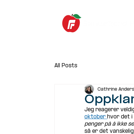
Hjem
Nyheter
All Posts
Cathrine Ander
Oppklar
Jeg reagerer veldig
oktober 
hvor det i
penger på å ikke se
så er det vanskeli