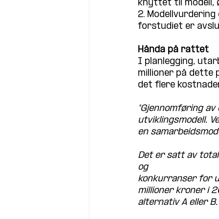
knyttet til modell,
2. Modellvurdering 
forstudiet er avslu
Hånda på rattet
I planlegging, uta
millioner på dette
det flere kostnader
"Gjennomføring av e
utviklingsmodell. V
en samarbeidsmodel
Det er satt av tota
og
konkurranser for ut
millioner kroner i 
alternativ A eller 