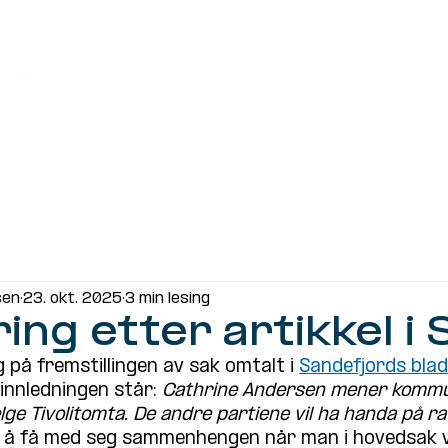
Meninger
Lokalpolitikk
Organisasjon
sen
23. okt. 2025
3 min lesing
ing etter artikkel i 
 på fremstillingen av sak omtalt i 
Sandefjords blad 
 innledningen står: 
Cathrine Andersen mener kommu
lge Tivolitomta. De andre partiene vil ha handa på rat
g å få med seg sammenhengen når man i hovedsak vis