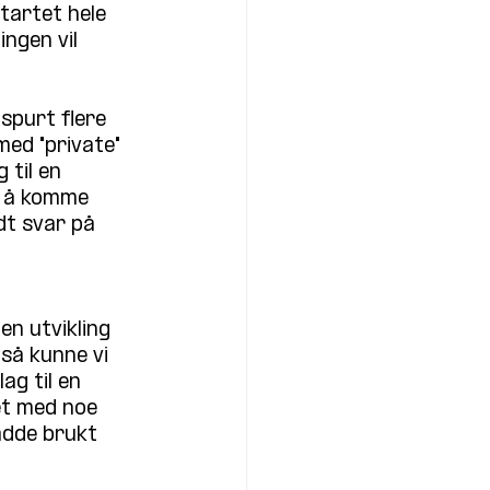
tartet hele 
ngen vil 
spurt flere 
ed "private" 
 til en 
l å komme 
dt svar på 
en utvikling 
så kunne vi 
g til en 
et med noe 
adde brukt 