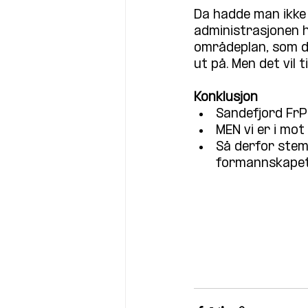
Da hadde man ikke 
administrasjonen h
områdeplan, som de
ut på. Men det vil t
Konklusjon
Sandefjord FrP 
MEN vi er i mot
Så derfor stemt
formannskape