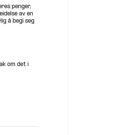
res penger, 
idelse av en 
ig å begi seg 
ak om det i 