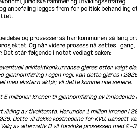
 økonomi, juridiske rammer og utviklingsstrategi. 
og anbefaling legges frem for politisk behandling e
ttet.
rbeidelse og prosesser så har kommunen så lang b
 prosjektet. Og når videre prosess nå settes i gang
. Det står følgende i notat vedlagt saken:
ventuell arkitektkonkurranse gjøres etter valgt eie
ed gjennomføring i egen regi, kan dette gjøres i 2026
l med ekstern aktør, vil dette komme noe senere.
lt 5 millioner kroner til gjennomføring av innledende
vikling av tivolitomta. Herunder 1 million kroner i 2
2026. Dette vil dekke kostnadene for KVU, uansett val
B. Valg av alternativ B vil forsinke prosessen med 2-