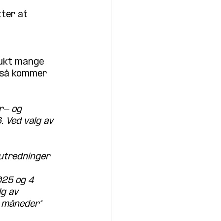
tter at 
rukt mange 
, så kommer 
r- og 
. Ved valg av 
 utredninger 
025 og 4 
g av 
3 måneder"