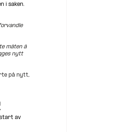
en i saken.
forvandle 
te måten å 
ygges nytt 
te på nytt, 
 
 
tart av 