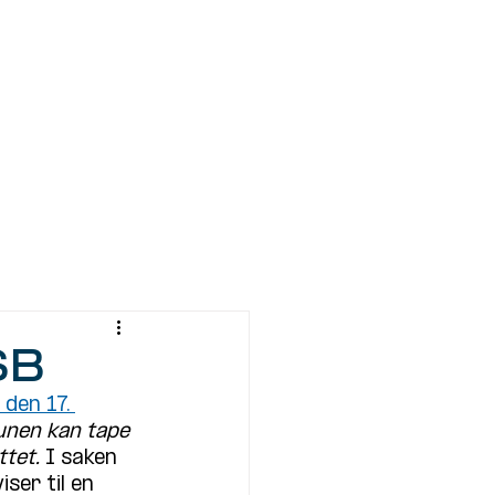
Kontakt
SB
den 17. 
nen kan tape 
tet. 
I saken 
er til en 