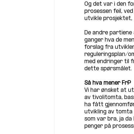
Og det var i den fo
prosessen feil, ve
utvikle prosjektet,
De andre partiene 
ganger hva de mene
forslag fra utvikle
reguleringsplan/om
med endringer til f
dette spørsmålet.
Så hva mener FrP
Vi har ønsket at u
av tivolitomta, ba
ha fått gjennomfør
utvikling av tomta
som var bra, ja da
penger på prosess 