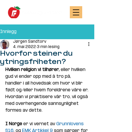
Innlegg
Jørgen Sandtorv
4. mai 2022
3 min lesing
Hvorfor steiner du
ytringsfriheten?
Hvilken religion vi tilhører,
 eller hvilken 
gud vi ender opp med å tro på, 
handler i all hovedsak om hvor vi blir 
født og/eller hvem foreldrene våre er.
Hvordan vi praktisere vår tro, vil også 
med overhengende sannsynlighet 
formes av dette. 
I Norge 
er vi vernet av 
Grunnlovens 
§16
, og 
EMK Artikkel 9
 som sørger for 