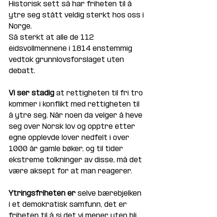
Historisk sett så har friheten til å 
ytre seg stått veldig sterkt hos oss i 
Norge. 
Så sterkt at alle de 112 
eidsvollmennene i 1814 enstemmig 
vedtok grunnlovsforslaget uten 
debatt.
Vi ser stadig 
at rettigheten til fri tro 
kommer i konflikt med rettigheten til 
å ytre seg. Når noen da velger å heve 
seg over Norsk lov og opptre etter 
egne opplevde lover nedfelt i over 
1000 år gamle bøker, og til tider 
ekstreme tolkninger av disse, må det 
være aksept for at man reagerer. 
Ytringsfriheten er
 selve bærebjelken 
i et demokratisk samfunn, det er 
friheten til å si det vi mener uten bli 