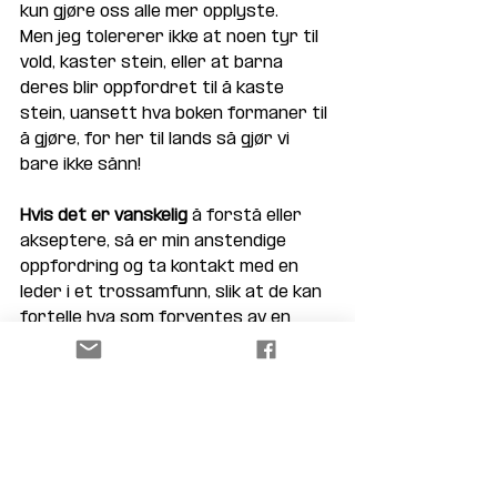
kun gjøre oss alle mer opplyste. 
Men jeg tolererer ikke at noen tyr til 
vold, kaster stein, eller at barna 
deres blir oppfordret til å kaste 
stein, uansett hva boken formaner til 
å gjøre, for her til lands så gjør vi 
bare ikke sånn!
Hvis det er vanskelig
 å forstå eller 
akseptere, så er min anstendige 
oppfordring og ta kontakt med en 
leder i et trossamfunn, slik at de kan 
fortelle hva som forventes av en 
innbygger i et demokratisk og fritt 
samfunn. 
Gir han sin støtte
 til en oppførsel der 
det er greit å kaste stein og angripe 
politi og borgere, ja da har vi et 
alvorlig sammfunnsproblem som kun 