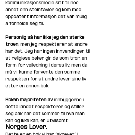
kommunikasjonsmedie sitt til noe 
annet enn steintavler og kom med 
oppdatert informasjon det var mulig 
å forholde seg til.
Personlig så har ikke jeg den sterke 
troen
, men jeg respekterer at andre 
har det. Jeg har ingen innvendinger til 
at religiøse bøker gir de som tror, en 
form for veiledning i deres liv, men da 
må vi  kunne forvente den samme 
respekten for at andre lever sine liv 
etter en annen bok. 
Boken majoriteten av
 innbyggerne i 
dette landet respekterer og stiller 
seg bak når det kommer til hva man 
kan og ikke kan, er utvilsomt 
Norges Lover
. 
Dette er en bok vi har “skrevet” i 