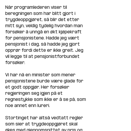
Når programlederen viser til 
beregningen som har blitt gjort i 
trygdeoppgjøret, så blir det etter 
mitt syn, veldig tydelig hvordan man 
forsøker å unngå en økt kjøpekraft 
for pensjonistene. Hadde jeg vært 
pensjonist i dag, så hadde jeg gjort 
opprør fordi dette er ikke greit. Jeg 
vil legge til at pensjonistforbundet 
forsøker. 
Vi har nå en minister som mener 
pensjonistene burde være glade for 
et godt oppgjør. Her forsøker 
regjeringen seg igjen på et 
regnestykke som ikke er å se på, som 
noe annet enn lureri. 
Stortinget har altså vedtatt regler 
som sier at trygdeoppgjøret skal 
økes med gjennomsnittet av pris og 