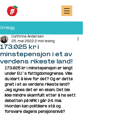
Innlegg
Cathrine Andersen
25. mai 2022
2 min lesing
173.025 kr i
minstepensjon i et av
verdens rikeste land!
173.025 kr i minstepensjon er langt 
under EU`s fattigdomsgrense. Ville 
du klart å leve for det? Og er dette 
greit i et av verdens rikeste land? 
Jeg synes det er en skam. Det ble 
ikke mindre skamfullt etter å ha sett 
debatten på NRK i går 24. mai. 
Hvordan kan politikere stå og 
forsvare dagens pensjonsnivå? 