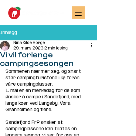
Innlegg
Nina Kilde Borge
29. mars 2023
2 min lesing
Vi vil forlenge
campingsesongen
Sommeren nærmer seg, og snart 
står campingturistene i kø foran 
våre campingplasser. 
1. mai er en merkedag for de som 
ønsker å campe i Sandefjord, med 
lange køer ved Langeby, Vøra, 
Granholmen og flere.
Sandefjord FrP ønsker at 
campingplassene kan tillates en 
lengere sesong, vi ser for oss en 