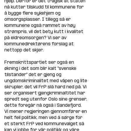
hjelp. Derfor er det tragisk at staten 
nå kutter tilskudd til kommunene for 
å bygge flere sykehjem og 
omsorgsplasser. I tillegg så er 
kommunene også rammet av høy 
strømpris, vil det bety kutt i kvalitet 
på eldreomsorgen? Vi ser av 
kommunedirektørens forslag at 
nettopp det skjer.
Fremskrittspartiet ser også en 
økning i det som blir kalt "svenske 
tilstander" det er gjeng og 
ungdomskriminalitet med våpen og lite 
skrupler, det vil FrP slå hard ned på. Vi 
ser organisert gjengkriminaltitet har 
spredt seg utenfor Oslo sine grenser, 
dette foregår nå også i Sandefjord.
Vi mener regjeringen gjennomfører en 
helt feil politikk, men ved å sørge for 
et sterkt FrP ved kommunevalget så 
kan vi jobbe for vår politikk og våre 