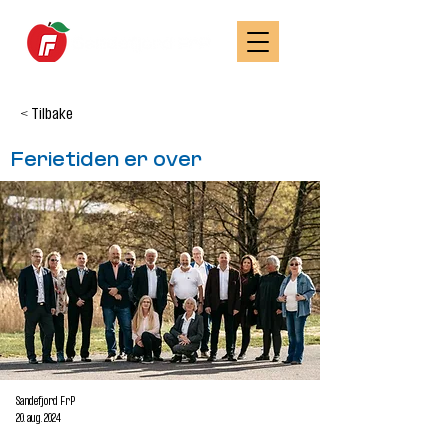
< Tilbake
Ferietiden er over
Sandefjord FrP
20. aug. 2024