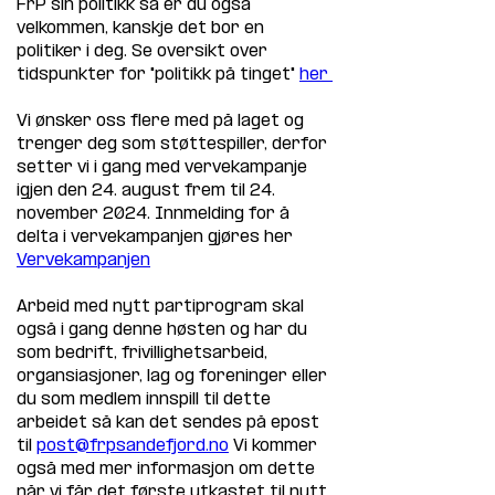
FrP sin politikk så er du også 
velkommen, kanskje det bor en 
politiker i deg. Se oversikt over 
tidspunkter for "politikk på tinget" 
her 
Vi ønsker oss flere med på laget og 
trenger deg som støttespiller, derfor 
setter vi i gang med vervekampanje 
igjen den 24. august frem til 24. 
november 2024. Innmelding for å 
delta i vervekampanjen gjøres her 
Vervekampanjen
Arbeid med nytt partiprogram skal 
også i gang denne høsten og har du 
som bedrift, frivillighetsarbeid, 
organsiasjoner, lag og foreninger eller 
du som medlem innspill til dette 
arbeidet så kan det sendes på epost 
til 
post@frpsandefjord.no
 Vi kommer 
også med mer informasjon om dette 
når vi får det første utkastet til nytt 