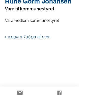
Rune Gorm Johansen
Vara til kommunestyret
Varamedlem kommunestyret
runegorm73@gmail.com
Sandefjord FrP
www.frpsandefjord.no
Kontakt: