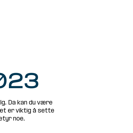
ATION
mer
023
g. Da kan du være
 er viktig å sette
etyr noe.