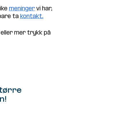
like
meninger
vi har,
 bare ta
kontakt.
eller mer trykk på
større
n!