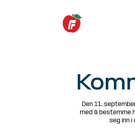
HOME
News
Komm
Den 11. september
med å bestemme hve
seg inn i