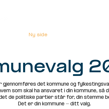
Opinions
Ny side
POLICY
ORGANIZ
unevalg 2
 gjennomføres det kommune og fylkestingsval
m som skal ha ansvaret i din kommune, så det
 det de politiske partier står for, din stemme b
Det er din kommune - ditt valg.