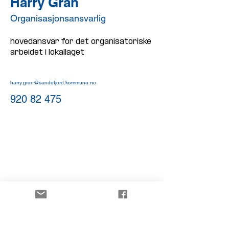
Harry Gran
Organisasjonsansvarlig
hovedansvar for det organisatoriske 
arbeidet i lokallaget 
harry.gran@sandefjord.kommune.no
920 82 475
Sandefjord FrP
www.frpsandefjord.no
Contact: