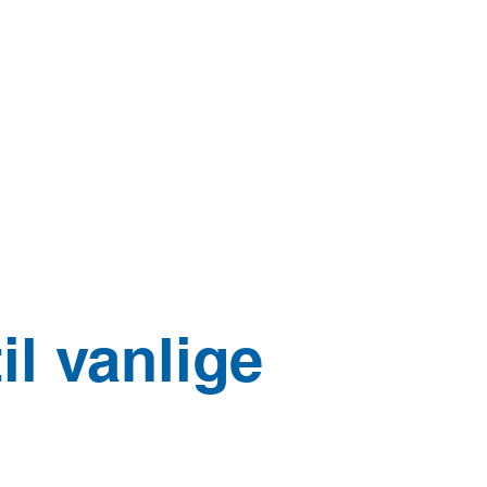
ATION
mer
il vanlige