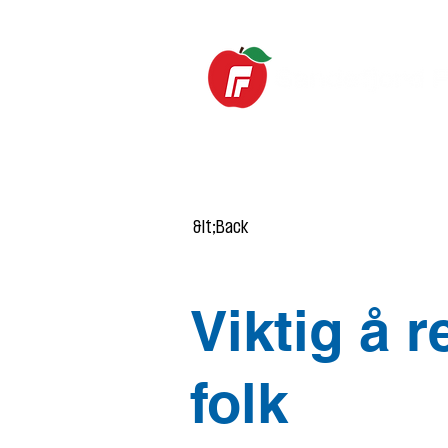
HOME
News
&lt;Back
Viktig å r
folk