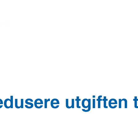
Opinions
Ny side
POLICY
ORGANIZ
edusere utgiften t