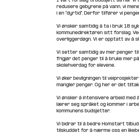
I vårt forslag til budsjett så har vi
redusere gebyrene på vann, vi mener 
i en "dyrtid". Derfor tilfører vi pen
Vi ønsker samtidig å ta i bruk 18 sy
kommunedirektøren sitt forslag. Ved 
overliggerdøgn. Vi er opptatt av å s
Vi setter samtidig av mer penger til
frigjør det penger til å bruke mer på
skolehverdag for elevene.
Vi øker bevilgningen til veiprosjekt
mangler penger. Og her er det tiltak 
Vi ønsker å intensivere arbeid med å
lærer seg språket og kommer i arbeid
kommunens budsjetter.
Vi bidrar til å bedre Homstart tilb
tilskuddet for å nærme oss en likebe