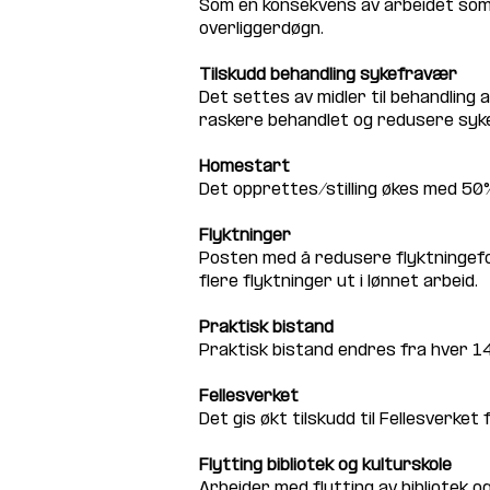
Som en konsekvens av arbeidet som 
overliggerdøgn.
Tilskudd behandling sykefravær
Det settes av midler til behandling 
raskere behandlet og redusere syk
Homestart
Det opprettes/stilling økes med 50
Flyktninger
Posten med å redusere flyktningefo
flere flyktninger ut i lønnet arbeid. 
Praktisk bistand
Praktisk bistand endres fra hver 14
Fellesverket
Det gis økt tilskudd til Fellesverke
Flytting bibliotek og kulturskole
Arbeider med flytting av bibliotek o