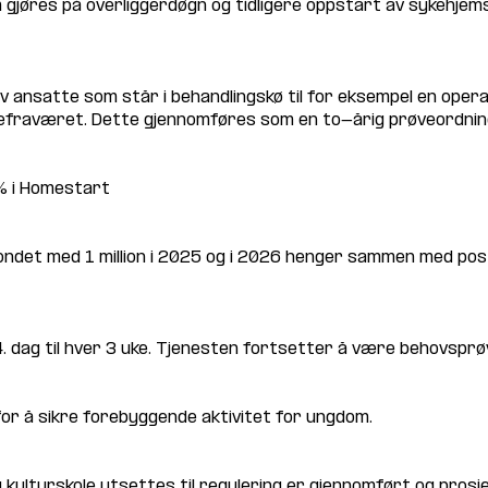
gjøres på overliggerdøgn og tidligere oppstart av sykehjems
av ansatte som står i behandlingskø til for eksempel en opera
efraværet. Dette gjennomføres som en to-årig prøveordnin
% i Homestart
ndet med 1 million i 2025 og i 2026 henger sammen med post
. dag til hver 3 uke. Tjenesten fortsetter å være behovsprø
t for å sikre forebyggende aktivitet for ungdom.
g kulturskole utsettes til regulering er gjennomført og prosje