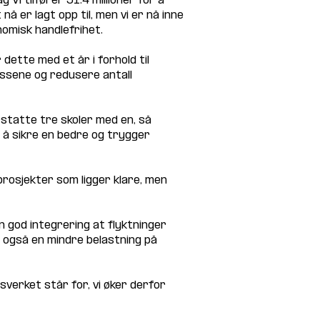
 Vi tilfører 51.4 millioner for å 
 er lagt opp til, men vi er nå inne 
onomisk handlefrihet.
dette med et år i forhold til 
lassene og redusere antall 
rstatte tre skoler med en, så 
er å sikre en bedre og trygger 
prosjekter som ligger klare, men 
n god integrering at flyktninger 
n også en mindre belastning på 
verket står for, vi øker derfor 