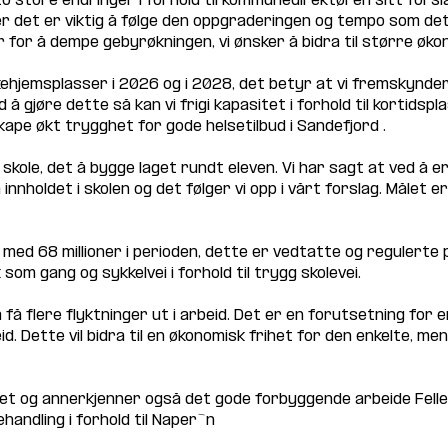
 to store endringer i forhold til kommunedirektøren sitt forslag
det er viktig å følge den oppgraderingen og tempo som det nå
ger for å dempe gebyrøkningen, vi ønsker å bidra til større øk
kehjemsplasser i 2026 og i 2028, det betyr at vi fremskynder 
å gjøre dette så kan vi frigi kapasitet i forhold til kortidsp
kape økt trygghet for gode helsetilbud i Sandefjord .
 skole, det å bygge laget rundt eleven. Vi har sagt at ved å e
 innholdet i skolen og det følger vi opp i vårt forslag. Målet 
er med 68 millioner i perioden, dette er vedtatte og regulerte 
som gang og sykkelvei i forhold til trygg skolevei.
 få flere flyktninger ut i arbeid. Det er en forutsetning for e
. Dette vil bidra til en økonomisk frihet for den enkelte, me
udet og annerkjenner også det gode forbyggende arbeide Felles
handling i forhold til Naper`n