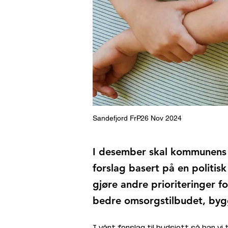
Sandefjord FrP
26 Nov 2024
I desember skal kommunens 
forslag basert på en politis
gjøre andre prioriteringer f
bedre omsorgstilbudet, bygg