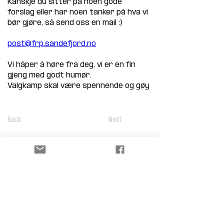
Kanskje du sitter på noen gode 
forslag eller har noen tanker på hva vi 
bør gjøre, så send oss en mail :)
post@frp.sandefjord.no
Vi håper å høre fra deg, vi er en fin 
gjeng med godt humør.
Valgkamp skal være spennende og gøy
Back
Next
Sandefjord FrP
www.frpsandefjord.no