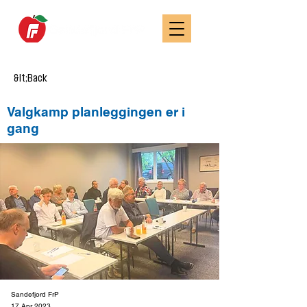
&lt;Back
Valgkamp planleggingen er i
gang
Sandefjord FrP
17 Apr 2023