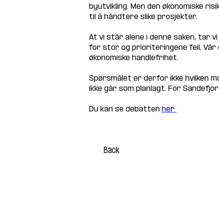
byutvikling. Men den økonomiske risi
til å håndtere slike prosjekter.
At vi står alene i denne saken, tar 
for stor og prioriteringene feil. Vå
økonomiske handlefrihet.
Spørsmålet er derfor ikke hvilken 
ikke går som planlagt. For Sandefjor
Du kan se debatten 
her 
Back
Sandefjord FrP
Delivered