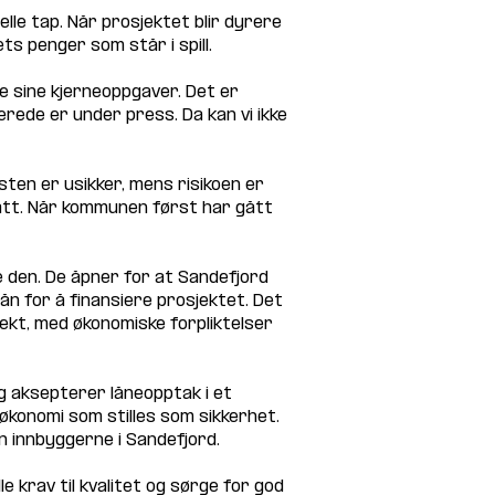
le tap. Når prosjektet blir dyrere 
ts penger som står i spill.
 sine kjerneoppgaver. Det er 
rede er under press. Da kan vi ikke 
sten er usikker, mens risikoen er 
tsatt. Når kommunen først har gått 
ere den. De åpner for at Sandefjord 
ån for å finansiere prosjektet. Det 
ekt, med økonomiske forpliktelser 
g aksepterer låneopptak i et 
 økonomi som stilles som sikkerhet. 
en innbyggerne i Sandefjord.
e krav til kvalitet og sørge for god 