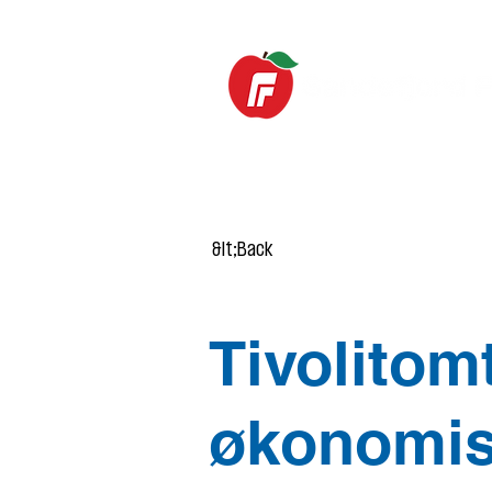
HOME
News
&lt;Back
Tivolitom
økonomis