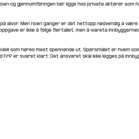
koen og gjennomføringen bør ligge hos private aktører som har
vi på alvor. Men noen ganger er det nettopp nødvendig å være d
r oppgave er ikke å følge flertallet, men å ivareta innbygge
modell som høres mest spennende ut. Spørsmålet er hvem so
d FrP er svaret klart: Det ansvaret skal ikke legges på innby
www.frpsandefjord.no