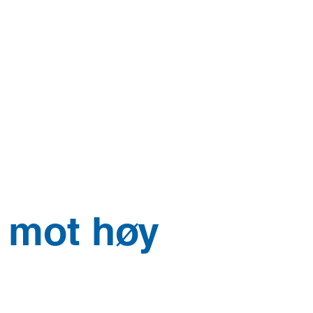
ATION
mer
e mot høy