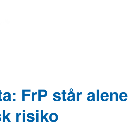
Opinions
Ny side
POLICY
ORGANIZ
ta: FrP står alen
k risiko