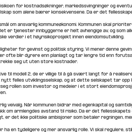
sikoen for kostnadsøkninger, markedssvingninger og eventuel
selskap som alene bærer konsekvensene. Da er det fellesskape
rsmål om ansvarlig kommuneøkonomi. Kommunen skal prioritere
et er tjenester innbyggerne er helt avhengige av, og som alle
ke verdier i et høyrisikoprosjekt innen eiendomsutvikling.
igheter for gevinst og politisk styring. Vi mener denne gevin
ekter ofte blir dyrere enn planlagt og tar lengre tid enn foru
 trekke seg ut uten store kostnader.
ve til modell 2, de er villige til å gå svært langt for å realis
nytt felles utviklingsselskap, og at dette selskapet tar opp l
seg rollen som investor og medeier i et stort eiendomsprosj
en. 
rlig veivalg. Når kommunen bidrar med egenkapital og samtidi
nakk om armlengdes avstand til risiko. Da er det fellesskapets
t, er det ikke politiske ambisjoner som betaler regningen, m
 en tydeligere og mer ansvarlig rolle. Vi skal regulere, still