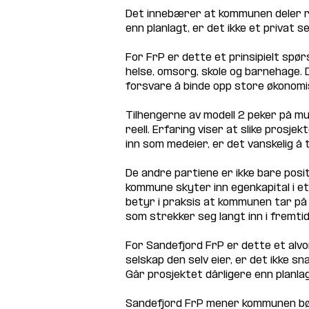
Det innebærer at kommunen deler ri
enn planlagt, er det ikke et privat 
For FrP er dette et prinsipielt spø
helse, omsorg, skole og barnehage. D
forsvare å binde opp store økonomis
Tilhengerne av modell 2 peker på mul
reell. Erfaring viser at slike prosj
inn som medeier, er det vanskelig å
De andre partiene er ikke bare positi
kommune skyter inn egenkapital i et 
betyr i praksis at kommunen tar på 
som strekker seg langt inn i fremtid
For Sandefjord FrP er dette et alvo
selskap den selv eier, er det ikke s
Går prosjektet dårligere enn planlag
Sandefjord FrP mener kommunen bør ha