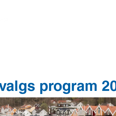
Opinions
Ny side
POLICY
ORGANIZ
lvalgs program 2