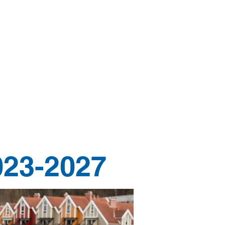
ATION
mer
023-2027