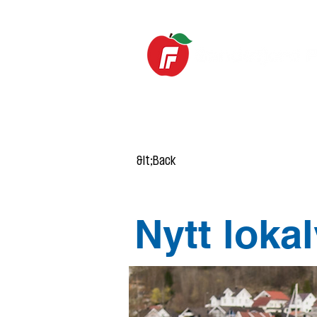
HOME
News
&lt;Back
Nytt loka