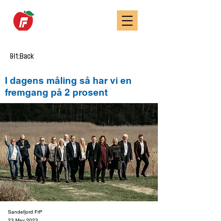
&lt;Back
I dagens måling så har vi en
fremgang på 2 prosent
Sandefjord FrP
23 May 2023