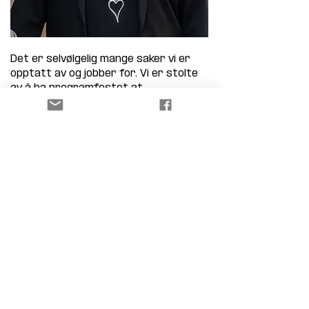
Det er selvølgelig mange saker vi er 
opptatt av og jobber for. Vi er stolte 
av å ha programfestet at 
Hjertåstoppen, Høgenhallåsen, 
Rødsåsen, Hjertnesskogen, 
Preståsen, Mokollen og Bokemoa er 
viktige områder i forhold til å ha 
nærhet til naturen og som en viktig 
del av bostedsattraktiviteten. 
Sandefjord FrP vil derfor ha en 
restriktiv holdning dersom disse 
områdene vurderes utviklet til andre 
formål.
Vi trenger flere stemmer for å få 
mer innflytelse, så vi håper på hjelp 
fra de som sympatiserer med FrP 
frem mot valget, fortell venner og 