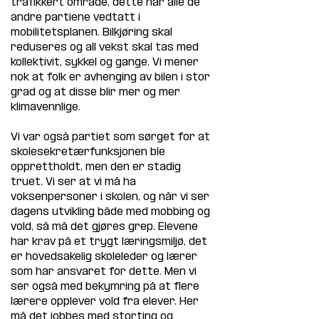
trafikkert område, dette har alle de 
andre partiene vedtatt i 
mobilitetsplanen. Bilkjøring skal 
reduseres og all vekst skal tas med 
kollektivit, sykkel og gange. Vi mener 
nok at folk er avhenging av bilen i stor 
grad og at disse blir mer og mer 
klimavennlige.
Vi var også partiet som sørget for at 
skolesekretærfunksjonen ble 
opprettholdt, men den er stadig 
truet. Vi ser at vi må ha 
voksenpersoner i skolen, og når vi ser 
dagens utvikling både med mobbing og 
vold, så må det gjøres grep. Elevene 
har krav på et trygt læringsmiljø, det 
er hovedsakelig skoleleder og lærer 
som har ansvaret for dette. Men vi 
ser også med bekymring på at flere 
lærere opplever vold fra elever. Her 
må det jobbes med storting og 