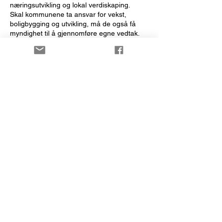
næringsutvikling og lokal verdiskaping.
Skal kommunene ta ansvar for vekst,
boligbygging og utvikling, må de også få
myndighet til å gjennomføre egne vedtak.
Lokalt folkestyre må bety noe
Forrige
Neste
Sandefjord FrP
www.frpsandefjord.no
Contact: