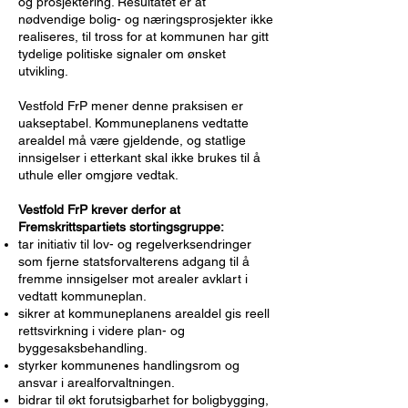
og prosjektering. Resultatet er at
nødvendige bolig- og næringsprosjekter ikke
realiseres, til tross for at kommunen har gitt
tydelige politiske signaler om ønsket
utvikling.
Vestfold FrP mener denne praksisen er
uakseptabel. Kommuneplanens vedtatte
arealdel må være gjeldende, og statlige
innsigelser i etterkant skal ikke brukes til å
uthule eller omgjøre vedtak.
Vestfold FrP krever derfor at
Fremskrittspartiets stortingsgruppe:
tar initiativ til lov- og regelverksendringer
som fjerne statsforvalterens adgang til å
fremme innsigelser mot arealer avklart i
vedtatt kommuneplan.
sikrer at kommuneplanens arealdel gis reell
rettsvirkning i videre plan- og
byggesaksbehandling.
styrker kommunenes handlingsrom og
ansvar i arealforvaltningen.
bidrar til økt forutsigbarhet for boligbygging,