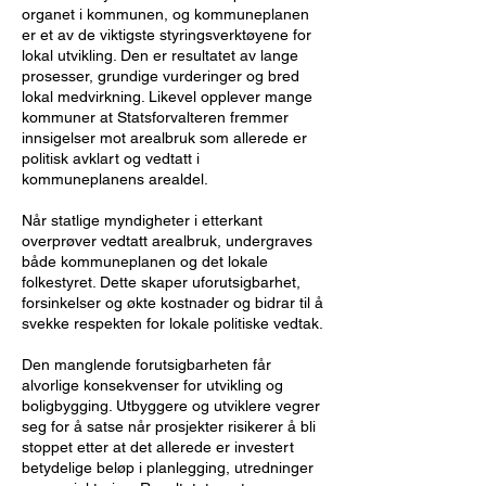
organet i kommunen, og kommuneplanen
er et av de viktigste styringsverktøyene for
lokal utvikling. Den er resultatet av lange
prosesser, grundige vurderinger og bred
lokal medvirkning. Likevel opplever mange
kommuner at Statsforvalteren
fremmer
innsigelser mot arealbruk som allerede er
politisk avklart og vedtatt i
kommuneplanens arealdel.
Når statlige myndigheter i etterkant
overprøver vedtatt arealbruk, undergraves
både kommuneplanen og det lokale
folkestyret. Dette skaper uforutsigbarhet,
forsinkelser og økte kostnader og bidrar til å
svekke respekten for lokale politiske vedtak.
Den manglende forutsigbarheten får
alvorlige konsekvenser for utvikling og
boligbygging. Utbyggere og utviklere vegrer
seg for å satse når prosjekter risikerer å bli
stoppet etter at det allerede er investert
betydelige beløp i planlegging, utredninger