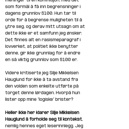
meninger til en kommisjon, med det 
som formål å få inn begrensninger i 
dagens grunnlov §100. Hun tar til 
orde for å begrense muligheten til å 
ytre seg, og derav mitt utsagn om at 
dette ikke er et samfunn jeg ønsker. 
Det finnes alt en rasismeparagraf i 
lovverket, at politiet ikke benytter 
denne, gir ikke grunnlag for å endre 
en så viktig grunnlov som §100 er. 
Videre kritiserte jeg Silje Mikkelsen 
Hauglund for ikke å ta avstand fra 
den volden som enkelte utførte på 
torget denne lørdagen. Hvorpå hun 
lister opp mine “logiske” brister?
Heller ikke her klarer Silje Mikkelsen 
Hauglund å forholde seg til kontekst
, 
nemlig hennes eget leserinnlegg. Jeg 