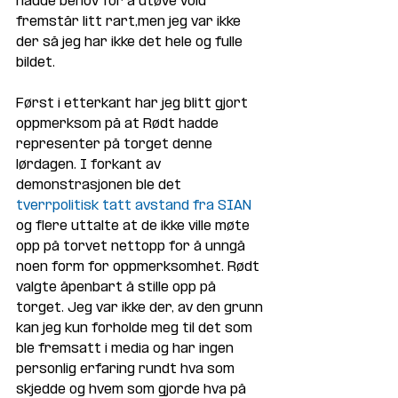
hadde behov for å utøve vold 
fremstår litt rart,men jeg var ikke 
der så jeg har ikke det hele og fulle 
bildet.
Først i etterkant har jeg blitt gjort 
oppmerksom på at Rødt hadde 
representer på torget denne 
lørdagen. I forkant av 
demonstrasjonen ble det 
tverrpolitisk tatt avstand fra SIAN
og flere uttalte at de ikke ville møte 
opp på torvet nettopp for å unngå 
noen form for oppmerksomhet. Rødt 
valgte åpenbart å stille opp på 
torget. Jeg var ikke der, av den grunn 
kan jeg kun forholde meg til det som 
ble fremsatt i media og har ingen 
personlig erfaring rundt hva som 
skjedde og hvem som gjorde hva på 