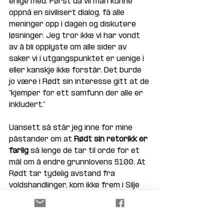
enige med. Først da vil man kunne 
oppnå en sivilisert dialog, få alle 
meninger opp i dagen og diskutere 
løsninger. Jeg tror ikke vi har vondt 
av å bli opplyste om alle sider av 
saker vi i utgangspunktet er uenige i 
eller kanskje ikke forstår. Det burde 
jo være i Rødt sin interesse gitt at de 
“kjemper for ett samfunn der alle er 
inkludert.” 
Uansett så står jeg inne for mine 
påstander om at 
Rødt sin retorikk er 
farlig
 så lenge de tar til orde for et 
mål om å endre grunnlovens §100. At 
Rødt tar tydelig avstand fra 
voldshandlinger, kom ikke frem i Silje 
Mikkelsen Hauglund sitt opprinnelige 
leserinnlegg, som dannet grunnlaget 
for min kritikk.