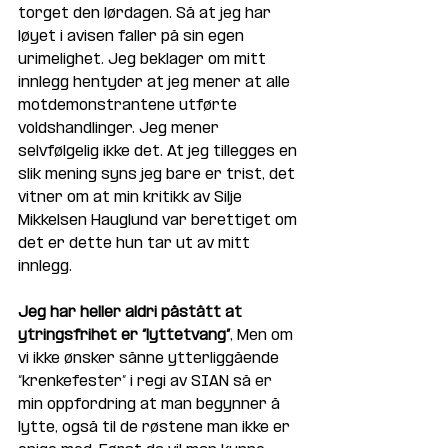
torget den lørdagen. Så at jeg har 
løyet i avisen faller på sin egen 
urimelighet. Jeg beklager om mitt 
innlegg hentyder at jeg mener at alle 
motdemonstrantene utførte 
voldshandlinger. Jeg mener 
selvfølgelig ikke det. At jeg tillegges en 
slik mening syns jeg bare er trist, det 
vitner om at min kritikk av Silje 
Mikkelsen Hauglund var berettiget om 
det er dette hun tar ut av mitt 
innlegg.  
Jeg har heller aldri påstått at 
ytringsfrihet er “lyttetvang”
, Men om 
vi ikke ønsker sånne ytterliggående 
“krenkefester” i regi av SIAN så er 
min oppfordring at man begynner å 
lytte, også til de røstene man ikke er 