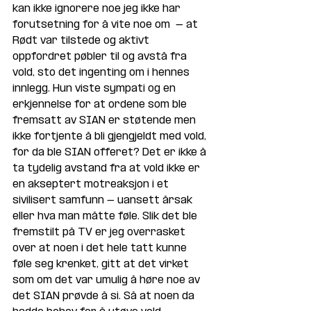
kan ikke ignorere noe jeg ikke har 
forutsetning for å vite noe om  - at 
Rødt var tilstede og aktivt 
oppfordret pøbler til og avstå fra 
vold, sto det ingenting om i hennes 
innlegg. Hun viste sympati og en 
erkjennelse for at ordene som ble 
fremsatt av SIAN er støtende men 
ikke fortjente å bli gjengjeldt med vold, 
for da ble SIAN offeret? Det er ikke å 
ta tydelig avstand fra at vold ikke er 
en akseptert motreaksjon i et 
sivilisert samfunn - uansett årsak 
eller hva man måtte føle. Slik det ble 
fremstilt på TV er jeg overrasket 
over at noen i det hele tatt kunne 
føle seg krenket, gitt at det virket 
som om det var umulig å høre noe av 
det SIAN prøvde å si. Så at noen da 