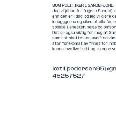
SOM POLITIKER I SANDEFJORD:
Jeg vil jobbe for å gjøre Sandefjo
enn den er i dag, og jeg vil gjøre 
innbyggerne og sikre at alle får e
sosiale tjenester, helse og omsorg
Det er også viktig for meg at San
samt at skatte -og avgiftsnivået 
stor forekomst av frihet for inn
kunne leve livet sitt og ta egne v
ketil.pedersen95@gm
45257527