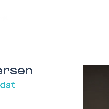
Meninger
Lokalpolitikk
Organisasjon
ersen
idat