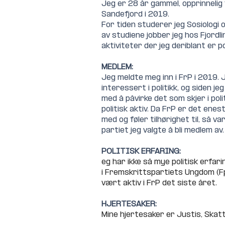
Jeg er 28 år gammel, opprinnelig 
Sandefjord i 2019.
For tiden studerer jeg Sosiologi 
av studiene jobber jeg hos Fjordli
aktiviteter der jeg deriblant er pol
MEDLEM:
Jeg meldte meg inn i FrP i 2019. 
interessert i politikk, og siden 
med å påvirke det som skjer i poli
politisk aktiv. Da FrP er det enest
med og føler tilhørighet til, så v
partiet jeg valgte å bli medlem av.
POLITISK ERFARING:
eg har ikke så mye politisk erfar
i Fremskrittspartiets Ungdom (F
vært aktiv i FrP det siste året.
HJERTESAKER:
Mine hjertesaker er Justis, Skatt