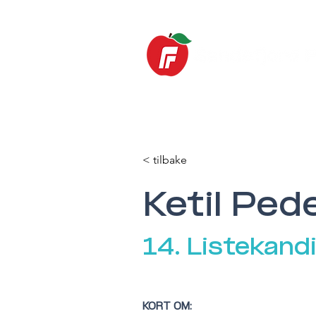
Hjem
Nyheter
< tilbake
Ketil Ped
14. Listekand
KORT OM: