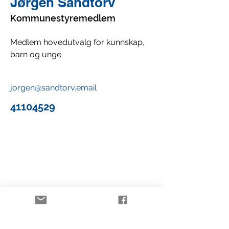
Jørgen Sandtorv
Kommunestyremedlem
Medlem hovedutvalg for kunnskap, 
barn og unge
jorgen@sandtorv.email
41104529
Sandefjord FrP
www.frpsandefjord.no
Kontakt: