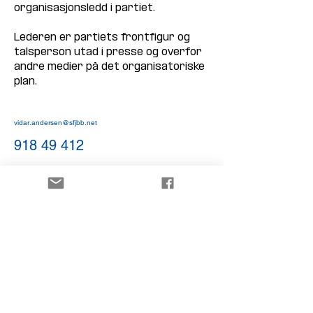
organisasjonsledd i partiet. 
Lederen er partiets frontfigur og 
talsperson utad i presse og overfor 
andre medier på det organisatoriske 
plan. 
vidar.andersen@sfjbb.net
918 49 412
Sandefjord FrP
www.frpsandefjord.no
Contact: