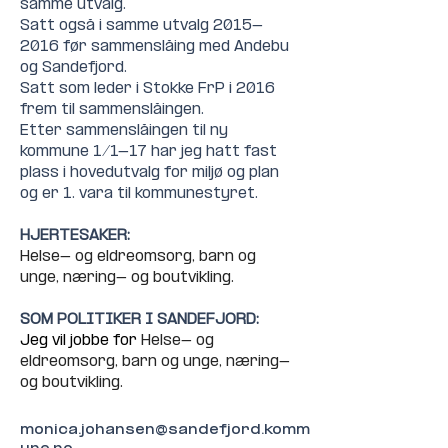
samme utvalg.
Satt også i samme utvalg 2015-
2016 før sammenslåing med Andebu 
og Sandefjord.
Satt som leder i Stokke FrP i 2016 
frem til sammenslåingen.
Etter sammenslåingen til ny 
kommune 1/1-17 har jeg hatt fast 
plass i hovedutvalg for miljø og plan 
og er 1. vara til kommunestyret.
HJERTESAKER:
Helse- og eldreomsorg, barn og 
unge, næring- og boutvikling.
SOM POLITIKER I SANDEFJORD:
Jeg vil jobbe for 
Helse- og 
eldreomsorg, barn og unge, næring- 
og boutvikling.
monica.johansen@sandefjord.komm