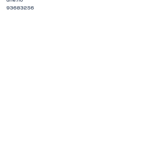
une.no
93683256