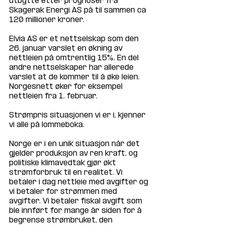
utbytte etter prognoser fra 
Skagerak Energi AS på til sammen ca 
120 millioner kroner.
Elvia AS er et nettselskap som den 
26. januar varslet en økning av 
nettleien på omtrentlig 15%. En del 
andre nettselskaper har allerede 
varslet at de kommer til å øke leien. 
Norgesnett øker for eksempel 
nettleien fra 1. februar.
Strømpris situasjonen vi er i, kjenner 
vi alle på lommeboka.
Norge er i en unik situasjon når det 
gjelder produksjon av ren kraft, og 
politiske klimavedtak gjør økt 
strømforbruk til en realitet. Vi 
betaler i dag nettleie med avgifter og 
vi betaler for strømmen med 
avgifter. Vi betaler fiskal avgift som 
ble innført for mange år siden for å 
begrense strømbruket, den 