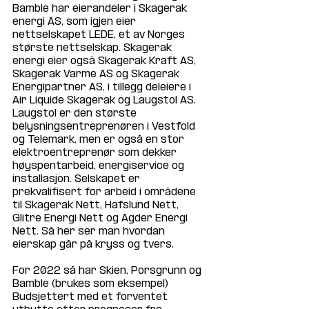
Bamble har eierandeler i Skagerak 
energi AS, som igjen eier 
nettselskapet LEDE, et av Norges 
største nettselskap. Skagerak 
energi eier også Skagerak Kraft AS, 
Skagerak Varme AS og Skagerak 
Energipartner AS, i tillegg deleiere i 
Air Liquide Skagerak og Laugstol AS. 
Laugstol er den største 
belysningsentreprenøren i Vestfold 
og Telemark, men er også en stor 
elektroentreprenør som dekker 
høyspentarbeid, energiservice og 
installasjon. Selskapet er 
prekvalifisert for arbeid i områdene 
til Skagerak Nett, Hafslund Nett, 
Glitre Energi Nett og Agder Energi 
Nett. Så her ser man hvordan 
eierskap går på kryss og tvers.
For 2022 så har Skien, Porsgrunn og 
Bamble (brukes som eksempel) 
Budsjettert med et forventet 