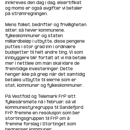
innkreves den dag i dag, elsertifikat 
og moms er også avgifter vi betaler 
på strømregningen.
Mens folket, bedrifter og frivilligheten 
sliter, så hever kommunene, 
fylkeskommuner og staten 
milliardbeløp i utbytte, disse pengene 
puttes i stor grad inn i ordinære 
budsjetter til helt andre ting. Vi som 
innbyggere blir fortalt at vi må betale 
mer i nettleie om man skal klare de 
fremtidige investeringer. Dette 
henger ikke på greip når det samtidig 
betales utbytte til eierne som er 
stat, kommuner og fylkeskommuner.
På Vestfold og Telemark FrP sitt 
fylkesårsmøte nå i februar, så vil 
kommunestyregruppa til Sandefjord 
FrP fremme en resolusjon som ber 
stortingsgruppen til FrP om å 
fremme forslag i Stortinget som 
begrenser kommuner, 