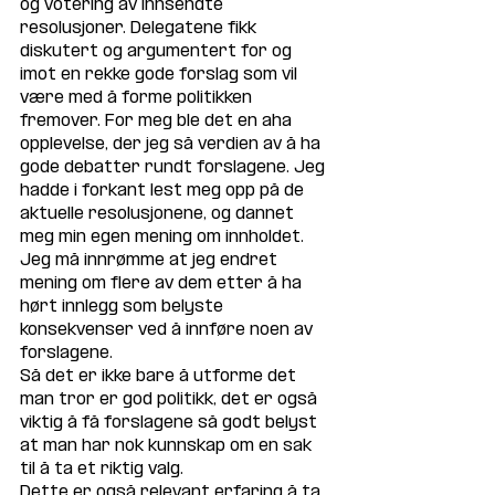
og votering av innsendte 
resolusjoner. Delegatene fikk 
diskutert og argumentert for og 
imot en rekke gode forslag som vil 
være med å forme politikken 
fremover. For meg ble det en aha 
opplevelse, der jeg så verdien av å ha 
gode debatter rundt forslagene. Jeg 
hadde i forkant lest meg opp på de 
aktuelle resolusjonene, og dannet 
meg min egen mening om innholdet. 
Jeg må innrømme at jeg endret 
mening om flere av dem etter å ha 
hørt innlegg som belyste 
konsekvenser ved å innføre noen av 
forslagene. 
Så det er ikke bare å utforme det 
man tror er god politikk, det er også 
viktig å få forslagene så godt belyst 
at man har nok kunnskap om en sak 
til å ta et riktig valg. 
Dette er også relevant erfaring å ta 