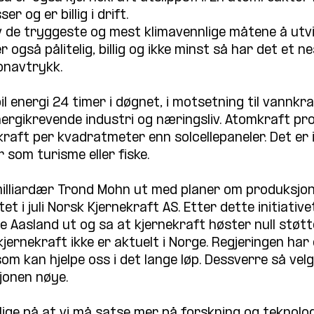
er og er billig i drift.
 de tryggeste og mest klimavennlige måtene å utvi
 også pålitelig, billig og ikke minst så har det et ne
onavtrykk.
l energi 24 timer i døgnet, i motsetning til vannkra
 energikrevende industri og næringsliv. Atomkraft pr
aft per kvadratmeter enn solcellepaneler. Det er ik
 som turisme eller fiske.
k milliardær Trond Mohn ut med planer om produksjon
et i juli Norsk Kjernekraft AS. Etter dette initiative
e Aasland ut og sa at kjernekraft høster null støtte
kjernekraft ikke er aktuelt i Norge. Regjeringen har
om kan hjelpe oss i det lange løp. Dessverre så vel
sjonen nøye.
ige på at vi må satse mer på forskning og teknologi