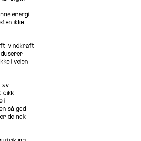
nne energi 
sten ikke 
ft, vindkraft 
oduserer 
ke i veien 
 av 
t gikk 
 i 
 en så god 
ger de nok 
utvikling 