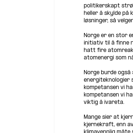
politikerskapt strø
heller å skylde på
løsninger, så velge
Norge er en stor e
initiativ til å fin
hatt fire atomreakt
atomenergi som nå 
Norge burde også s
energiteknologier 
kompetansen vi har 
kompetansen vi har 
viktig å ivareta.
Mange sier at kjer
kjernekraft, enn a
klimavennlig måte 