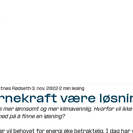
Meninger
Lokalpolitikk
Organisasjon
stnes Rødseth
3. nov. 2022
2 min lesing
ernekraft være løsn
 mer lønnsomt og mer klimavennlig. Hvorfor vil ikke
ed på å finne en løsning?
vil behovet for energi øke betraktelig. I dag har v