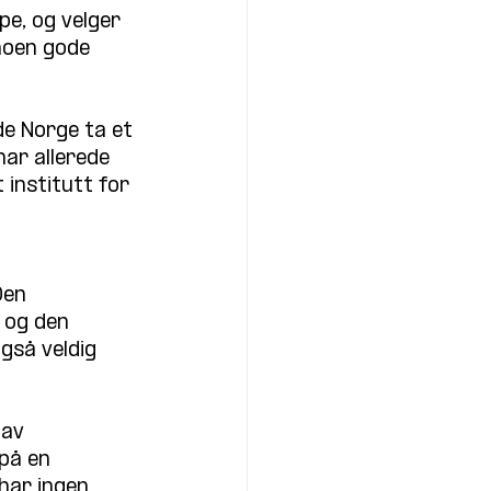
pe, og velger 
noen gode 
e Norge ta et 
har allerede 
 institutt for 
Den 
 og den 
gså veldig 
av 
på en 
har ingen 