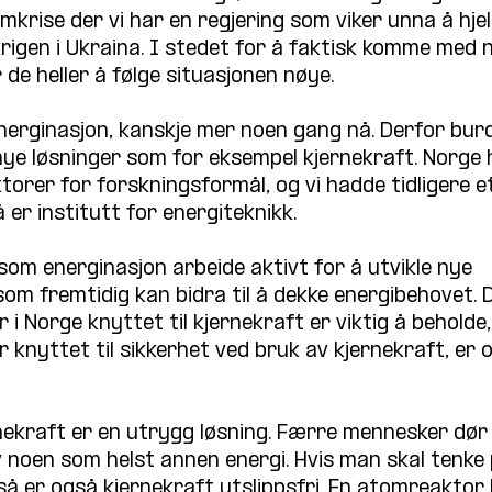
mkrise der vi har en regjering som viker unna å hjel
 krigen i Ukraina. I stedet for å faktisk komme med 
r de heller å følge situasjonen nøye.
nerginasjon, kanskje mer noen gang nå. Derfor burd
ne nye løsninger som for eksempel kjernekraft. Norge 
orer for forskningsformål, og vi hadde tidligere et
er institutt for energiteknikk.
om energinasjon arbeide aktivt for å utvikle nye 
som fremtidig kan bidra til å dekke energibehovet. 
i Norge knyttet til kjernekraft er viktig å beholde,
knyttet til sikkerhet ved bruk av kjernekraft, er o
nekraft er en utrygg løsning. Færre mennesker dør 
v noen som helst annen energi. Hvis man skal tenke 
så er også kjernekraft utslippsfri. En atomreaktor 