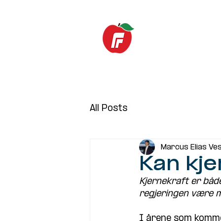
Hjem
Nyheter
All Posts
Marcus Elias Ve
Kan kj
Kjernekraft er både
regjeringen være m
I årene som kommer 