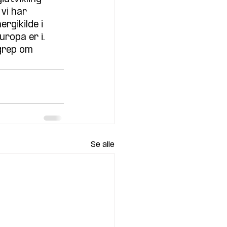
vi har 
rgikilde i 
ropa er i. 
 grep om 
Se alle