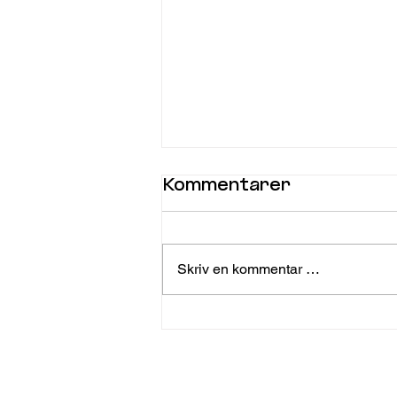
Kommentarer
Skriv en kommentar …
Tilbakeblikk på en
svunnen tid..