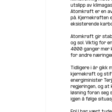
utslipp av klimagass
Atomkraft er en av
på. Kjernekraften er
eksisterende karb
Atomkraft gir stabi
og sol. Viktig for
4000 ganger mer kr
for andre næringer
Tidligere i år gik
kjernekraft og stift
energiminister Terj
regjeringen, og at 
løsning foran seg s
igjen å følge situa
FpU har vært tydel